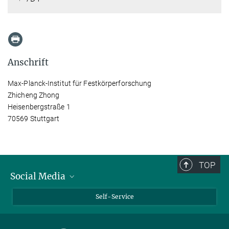
Anschrift
Max-Planck-Institut für Festkörperforschung
Zhicheng Zhong
Heisenbergstraße 1
70569 Stuttgart
TOP
Social Media
Bluesky
Self-Service
LinkedIn
YouTube