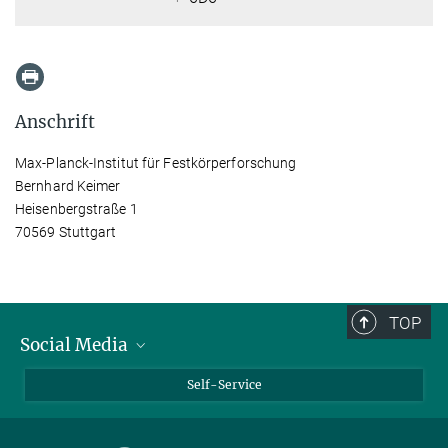
Anschrift
Max-Planck-Institut für Festkörperforschung
Bernhard Keimer
Heisenbergstraße 1
70569 Stuttgart
TOP
Social Media
Bluesky
Self-Service
LinkedIn
YouTube