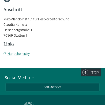
Anschrift
Max-Planck-Institut für Festkörperforschung
Claudia Kamella
Heisenbergstraße 1
70569 Stuttgart
Links
Nanochemistry
TOP
Social Media
Bluesky
Self-Service
LinkedIn
YouTube