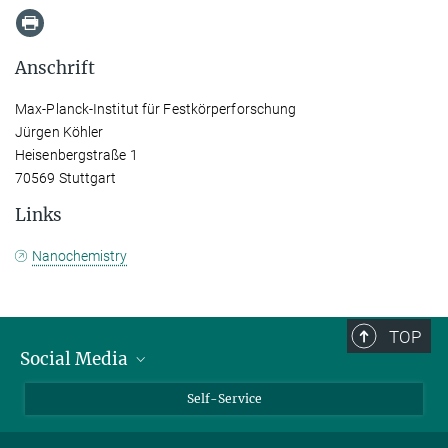
Anschrift
Max-Planck-Institut für Festkörperforschung
Jürgen Köhler
Heisenbergstraße 1
70569 Stuttgart
Links
Nanochemistry
TOP
Social Media
Bluesky
Self-Service
LinkedIn