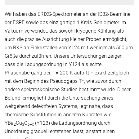
Wir haben das ERIXS-Spektrometer an der ID32-Beamline
der ESRF sowie das einzigartige 4-Kreis-Goniometer im
Vakuum verwendet, das sowohl kryogene Kühlung als
auch die präzise Ausrichtung kleiner Proben ermöglicht,
um RXS an Einkristallen von Y124 mit weniger als 500 μm
Größe durchzuführen. Unsere Untersuchungen zeigen,
dass die Ladungsordnung in Y124 als echte
Phasenübergang bei T = 200 K auftritt – exakt zeitgleich
mit dem Beginn des Pseudogaps T*, wie zuvor durch
andere spektroskopische Studien bestimmt wurde. Dieser
Befund, ermöglicht durch die Untersuchung eines
weitgehend defektfreien Systems, legt nahe, dass
chemische Substitution in anderen Kupraten wie
YBa
Cu
O
(Y123) die Ladungsordnung durch
2
3
6+x
Unordnung graduell entstehen lässt, anstatt einen