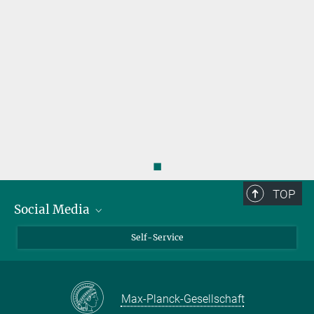
◼
TOP
Social Media
Bluesky
Self-Service
LinkedIn
YouTube
Max-Planck-Gesellschaft
Facebook