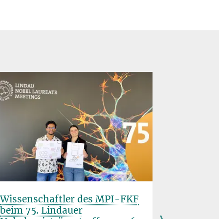
Wissenschaftler des MPI-FKF
Stuttgar
beim 75. Lindauer
Wissensc