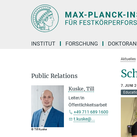
Hauptinhalt
INSTITUT
FORSCHUNG
DOKTORAN
Aktuelles
Sch
Public Relations
7. JUNI 
Kuske, Till
Educatio
Leiter/in
Öffentlichkeitsarbeit
+49 711 689 1600
t.kuske@...
© Till Kuske