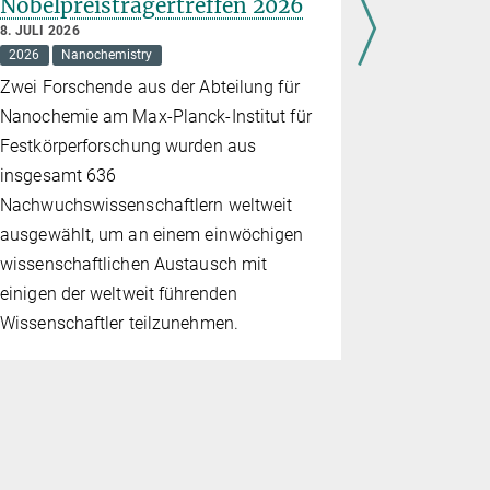
Nobelpreisträgertreffen 2026
„Quantu
8. JULI 2026
30. JUNI 202
2026
Nanochemistry
2026
Educ
Zwei Forschende aus der Abteilung für
Am 27. Jun
Nanochemie am Max-Planck-Institut für
seiner Vera
Festkörperforschung wurden aus
am Stuttgar
insgesamt 636
teil, die i
Nachwuchswissenschaftlern weltweit
Den ganzen
ausgewählt, um an einem einwöchigen
die Besuche
wissenschaftlichen Austausch mit
genießen, 
einigen der weltweit führenden
über Mitma
Wissenschaftler teilzunehmen.
Vorführun
mit Supral