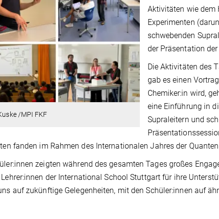
Aktivitäten wie dem
Experimenten (darun
schwebenden Supral
der Präsentation der
Die Aktivitäten des 
gab es einen Vortra
Chemiker:in wird, ge
eine Einführung in 
 Kuske /MPI FKF
Supraleitern und sch
Präsentationssessi
äten fanden im Rahmen des Internationalen Jahres der Quanten
üler:innen zeigten während des gesamten Tages großes Engage
 Lehrer:innen der International School Stuttgart für ihre Unt
uns auf zukünftige Gelegenheiten, mit den Schüler:innen auf ähn