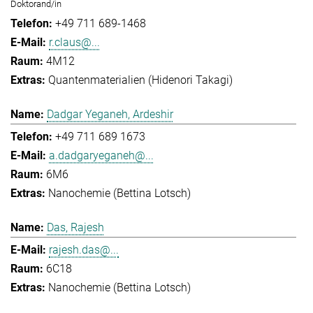
Doktorand/in
+49 711 689-1468
r.claus@...
4M12
Quantenmaterialien (Hidenori Takagi)
Dadgar Yeganeh, Ardeshir
+49 711 689 1673
a.dadgaryeganeh@...
6M6
Nanochemie (Bettina Lotsch)
Das, Rajesh
rajesh.das@...
6C18
Nanochemie (Bettina Lotsch)