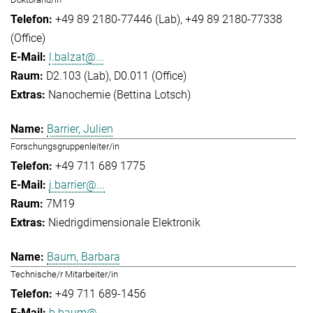
+49 89 2180-77446 (Lab)
+49 89 2180-77338
(Office)
l.balzat@...
D2.103 (Lab), D0.011 (Office)
Nanochemie (Bettina Lotsch)
Barrier, Julien
Forschungsgruppenleiter/in
+49 711 689 1775
j.barrier@...
7M19
Niedrigdimensionale Elektronik
Baum, Barbara
Technische/r Mitarbeiter/in
+49 711 689-1456
b.baum@...