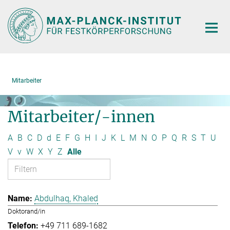
Hauptinhalt
Mitarbeiter
Mitarbeiter/-innen
A
B
C
D
d
E
F
G
H
I
J
K
L
M
N
O
P
Q
R
S
T
U
V
v
W
X
Y
Z
Alle
Abdulhaq, Khaled
Doktorand/in
+49 711 689-1682