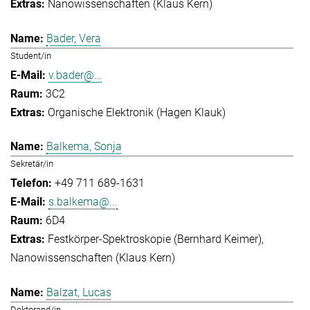
Nanowissenschaften (Klaus Kern)
Bader, Vera
Student/in
v.bader@...
3C2
Organische Elektronik (Hagen Klauk)
Balkema, Sonja
Sekretär/in
+49 711 689-1631
s.balkema@...
6D4
Festkörper-Spektroskopie (Bernhard Keimer)
Nanowissenschaften (Klaus Kern)
Balzat, Lucas
Doktorand/in