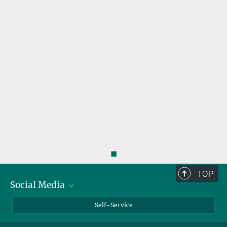
◼
TOP
Social Media
Bluesky
Self-Service
LinkedIn