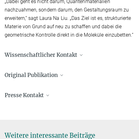
„Dabei geht es nicht darum, Quantenmaterialien
nachzuahmen, sondern darum, den Gestaltungsraum zu
erweitern,“ sagt Laura Na Liu. „Das Ziel ist es, strukturierte
Materie von Grund auf neu zu schaffen und dabei die
geometrische Kontrolle direkt in die Moleküle einzubetten.“
Wissenschaftlicher Kontakt
Prof. Laura Na Liu
Original Publikation
+49 711 685-65218
na.liu@...
Xinxin Jing, Nicolas Kroneberg, Andreas Peil, Benjamin Renz,
University of Stuttgart, 2nd Physics Institute, Stuttgart, Germany
Presse Kontakt
Longjiang Ding, Tobias Heil, Katharina Hipp, Peter A. van Aken, Hao
Yan, and Na Liu
Lena Jauernig
DNA moiré superlattices
Nat. Nanotechnol.
(2025)
+49 711 685-82122
lena.jauernig@...
DOI
University of Stuttgart, University Communications, Stuttgart,
Weitere interessante Beiträge
Germany