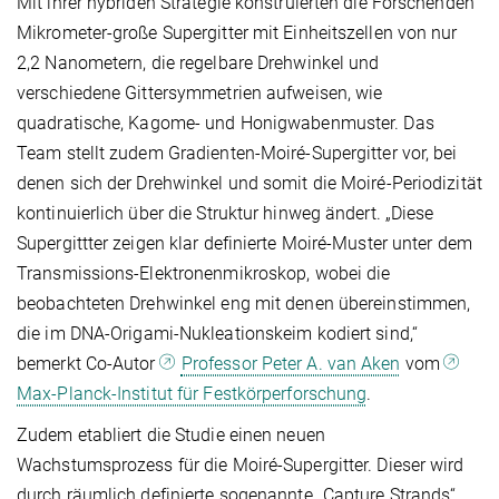
Mit ihrer hybriden Strategie konstruierten die Forschenden
Mikrometer-große Supergitter mit Einheitszellen von nur
2,2 Nanometern, die regelbare Drehwinkel und
verschiedene Gittersymmetrien aufweisen, wie
quadratische, Kagome- und Honigwabenmuster. Das
Team stellt zudem Gradienten-Moiré-Supergitter vor, bei
denen sich der Drehwinkel und somit die Moiré-Periodizität
kontinuierlich über die Struktur hinweg ändert. „Diese
Supergittter zeigen klar definierte Moiré-Muster unter dem
Transmissions-Elektronenmikroskop, wobei die
beobachteten Drehwinkel eng mit denen übereinstimmen,
die im DNA-Origami-Nukleationskeim kodiert sind,“
bemerkt Co-Autor
Professor Peter A. van Aken
vom
Max-Planck-Institut für Festkörperforschung
.
Zudem etabliert die Studie einen neuen
Wachstumsprozess für die Moiré-Supergitter. Dieser wird
durch räumlich definierte sogenannte „Capture Strands“