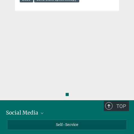
◼
TOP
Social Media
Bluesky
Self-Service
LinkedIn