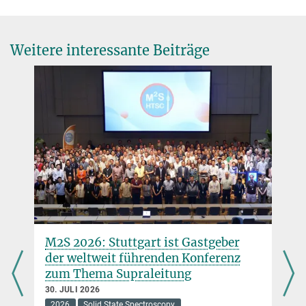
Direktor
b.keimer@...
Dep. for Solid State Spectroscopy
Weitere interessante Beiträge
Max Planck Institute for Solid State Research, Heisenbergstr. 1,
70569 Stuttgart, Germany
Professor Je-Geun Park
jgpark10@...
Seoul National University
Sonja Balkema
S.Balkema@...
Max Planck Institute for Solid State Research, Heisenbergstr. 1,
70569 Stuttgart, Germany
M2S 2026: Stuttgart ist Gastgeber
der weltweit führenden Konferenz
zum Thema Supraleitung
30. JULI 2026
2026
Solid State Spectroscopy